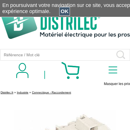
En poursuivant votre navigation sur ce site, vous accepte
expérience optimale.
OK
Masquer les prix
Distrilec.fr
»
Industrie
»
Connectique - Raccordement