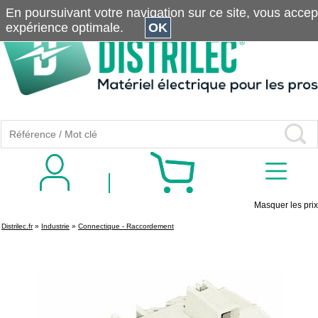
En poursuivant votre navigation sur ce site, vous accepte
expérience optimale.
OK
Masquer les prix
Distrilec.fr
»
Industrie
»
Connectique - Raccordement