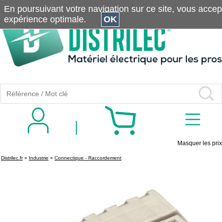
En poursuivant votre navigation sur ce site, vous accepte
expérience optimale.
OK
Masquer les prix
Distrilec.fr
»
Industrie
»
Connectique - Raccordement