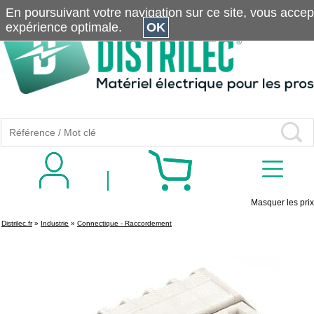
En poursuivant votre navigation sur ce site, vous accepte
expérience optimale.
OK
Masquer les prix
Distrilec.fr
»
Industrie
»
Connectique - Raccordement