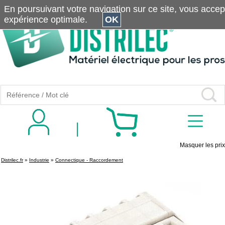
En poursuivant votre navigation sur ce site, vous accepte
expérience optimale.
OK
Masquer les prix
Distrilec.fr
»
Industrie
»
Connectique - Raccordement