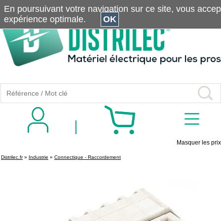
En poursuivant votre navigation sur ce site, vous accepte
expérience optimale.
OK
Masquer les prix
Distrilec.fr
»
Industrie
»
Connectique - Raccordement