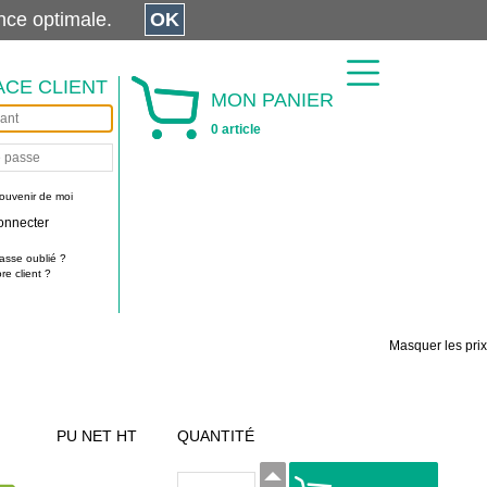
érience optimale.
OK
ACE CLIENT
MON PANIER
0 article
ouvenir de moi
onnecter
asse oublié ?
e client ?
Masquer les prix
PU NET HT
QUANTITÉ