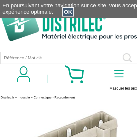
En poursuivant votre navigation sur ce site, vous accepte
expérience optimale.
OK
Masquer les prix
Distrilec.fr
»
Industrie
»
Connectique - Raccordement