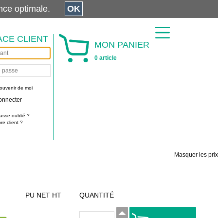
érience optimale.
OK
ACE CLIENT
MON PANIER
0 article
ouvenir de moi
onnecter
asse oublié ?
e client ?
Masquer les prix
PU NET HT
QUANTITÉ