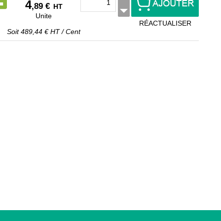
4
,89 €
HT
Unite
RÉACTUALISER
Soit
489,44 €
HT
/
Cent