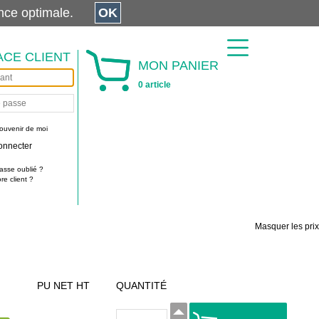
érience optimale.
OK
ACE CLIENT
MON PANIER
0 article
ouvenir de moi
onnecter
asse oublié ?
e client ?
Masquer les prix
PU NET HT
QUANTITÉ