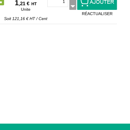
1
,21 €
HT
Unite
RÉACTUALISER
Soit
121,16 €
HT
/
Cent