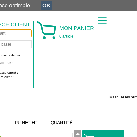
érience optimale.
OK
ACE CLIENT
MON PANIER
0 article
ouvenir de moi
onnecter
asse oublié ?
e client ?
Masquer les prix
PU NET HT
QUANTITÉ