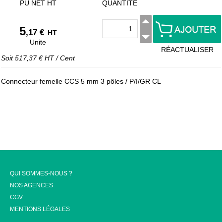
PU NET HT
QUANTITÉ
5
,17 €
HT
Unite
RÉACTUALISER
Soit
517,37 €
HT
/
Cent
Connecteur femelle CCS 5 mm 3 pôles / P/I/GR CL
QUI SOMMES-NOUS ?
NOS AGENCES
CGV
MENTIONS LÉGALES