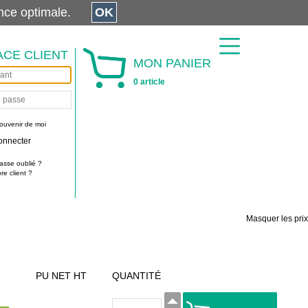
érience optimale.
OK
ACE CLIENT
MON PANIER
0 article
ouvenir de moi
onnecter
asse oublié ?
e client ?
Masquer les prix
PU NET HT
QUANTITÉ