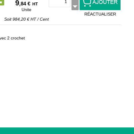
9
,84 €
HT
Unite
RÉACTUALISER
Soit
984,20 €
HT
/
Cent
c 2 crochet