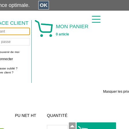
érience optimale.
OK
ACE CLIENT
MON PANIER
0 article
ouvenir de moi
onnecter
asse oublié ?
e client ?
Masquer les prix
PU NET HT
QUANTITÉ