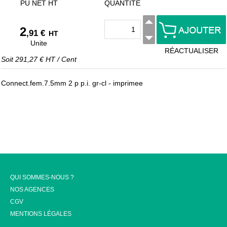
PU NET HT
QUANTITÉ
2
,91 €
HT
Unite
RÉACTUALISER
Soit
291,27 €
HT
/
Cent
Connect.fem.7.5mm 2 p p.i. gr-cl - imprimee
QUI SOMMES-NOUS ?
NOS AGENCES
CGV
MENTIONS LÉGALES