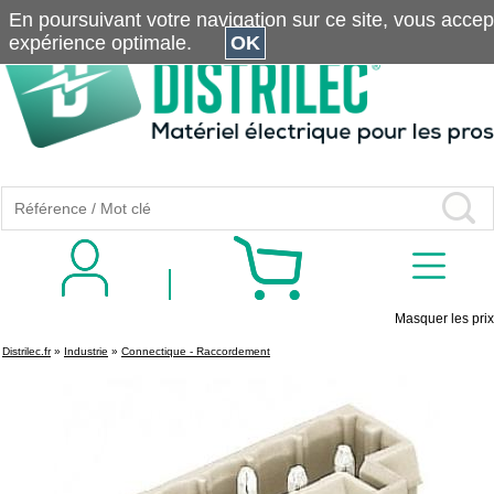
En poursuivant votre navigation sur ce site, vous accepte
expérience optimale.
OK
Masquer les prix
Distrilec.fr
»
Industrie
»
Connectique - Raccordement