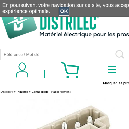
En poursuivant votre navigation sur ce site, vous accepte
expérience optimale.
OK
Masquer les prix
Distrilec.fr
»
Industrie
»
Connectique - Raccordement