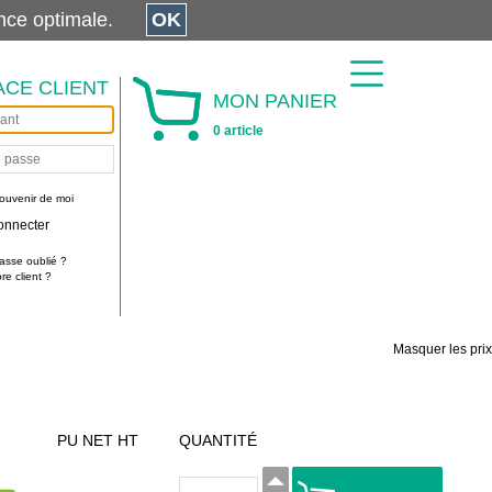
érience optimale.
OK
ACE CLIENT
MON PANIER
0 article
ouvenir de moi
onnecter
asse oublié ?
e client ?
Masquer les prix
PU NET HT
QUANTITÉ