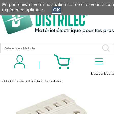
En poursuivant votre navigation sur ce site, vous accepte
expérience optimale.
OK
Masquer les prix
Distrilec.fr
»
Industrie
»
Connectique - Raccordement