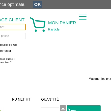
érience optimale.
OK
ACE CLIENT
MON PANIER
0 article
ouvenir de moi
onnecter
asse oublié ?
e client ?
Masquer les prix
PU NET HT
QUANTITÉ