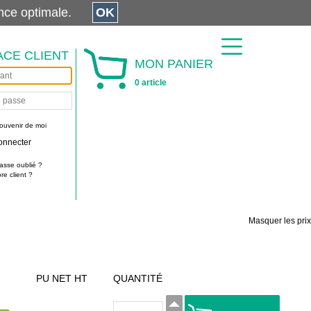
érience optimale.
OK
ACE CLIENT
MON PANIER
0 article
ouvenir de moi
onnecter
asse oublié ?
e client ?
Masquer les prix
PU NET HT
QUANTITÉ