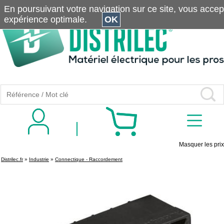
En poursuivant votre navigation sur ce site, vous accepte
expérience optimale.
OK
Masquer les prix
Distrilec.fr
»
Industrie
»
Connectique - Raccordement