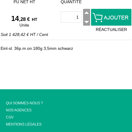
PU NET HT
QUANTITÉ
14
,28 €
HT
Unite
RÉACTUALISER
Soit
1 428,42 €
HT
/
Cent
Einl-sl. 36p.m.on.180g 3,5mm schwarz
QUI SOMMES-NOUS ?
NOS AGENCES
CGV
MENTIONS LÉGALES