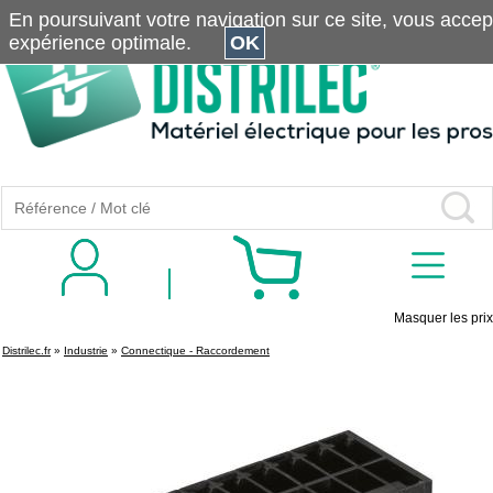
En poursuivant votre navigation sur ce site, vous accepte
expérience optimale.
OK
Masquer les prix
Distrilec.fr
»
Industrie
»
Connectique - Raccordement