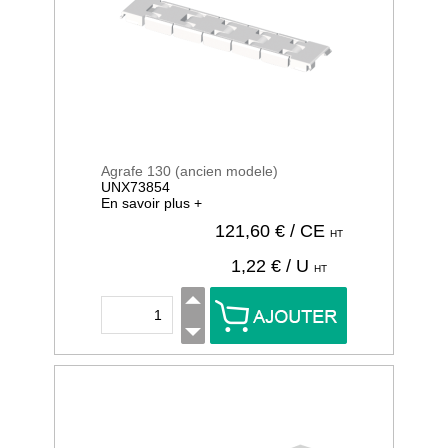
Agrafe 130 (ancien modele)
UNX73854
En savoir plus +
121,60
€ / CE
HT
1,22
€ / U
HT