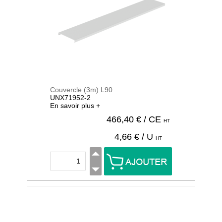
Couvercle (3m) L90
UNX71952-2
En savoir plus +
466,40
€ / CE
HT
4,66
€ / U
HT