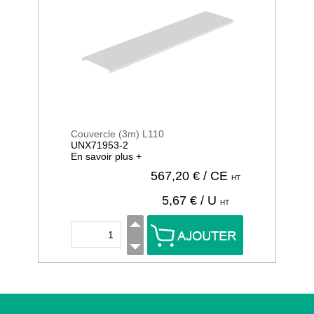
Couvercle (3m) L110
UNX71953-2
En savoir plus +
567,20
€ / CE
HT
5,67
€ / U
HT