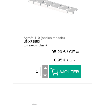
Agrafe 110 (ancien modele)
UNX73853
En savoir plus +
95,20
€ / CE
HT
0,95
€ / U
HT