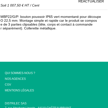
RÉACTUALISER
Soit
1 007,50 €
HT
/
Cent
MBP22/G/P: bouton poussoir IP65 vert momentané pour découpe
O 22,5 mm. Montage simple et rapide car le produit se compos
e de 3 parties clipsables (tête, corps et contact à commande
r séparément). Collerette métallique.
QUI SOMMES-NOUS ?
NOS AGENCES
CGV
MENTIONS LÉGALES
DISTRILEC SAS