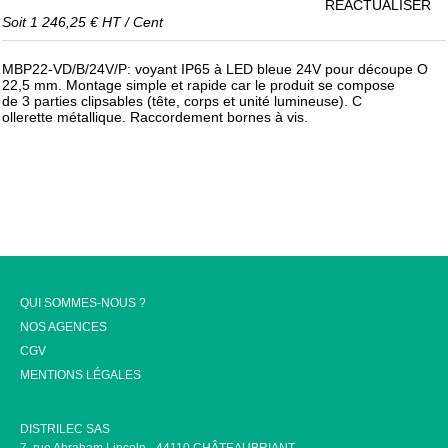
RÉACTUALISER
Soit
1 246,25 €
HT
/
Cent
MBP22-VD/B/24V/P: voyant IP65 à LED bleue 24V pour découpe O
22,5 mm. Montage simple et rapide car le produit se compose
de 3 parties clipsables (tête, corps et unité lumineuse). C
ollerette métallique. Raccordement bornes à vis.
QUI SOMMES-NOUS ?
NOS AGENCES
CGV
MENTIONS LÉGALES
DISTRILEC SAS