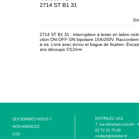
2714 ST B1 31
So
2714 ST B1 31 : interrupteur à levier en laiton nic
ction ON-OFF-ON bipolaire 15A/250V. Raccordem
à vis. Livré avec écrou et bague de fixation. Enca
ans découpe O12mm
DISTRILEC SAS
QUI SOMMES-NOUS ?
7, rue Abraham Lincoln
NOS AGENCES
02 72 32 75 00
CGV
contact@distrilec.fr