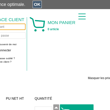
érience optimale.
OK
ACE CLIENT
MON PANIER
0 article
ouvenir de moi
onnecter
asse oublié ?
e client ?
Masquer les prix
PU NET HT
QUANTITÉ