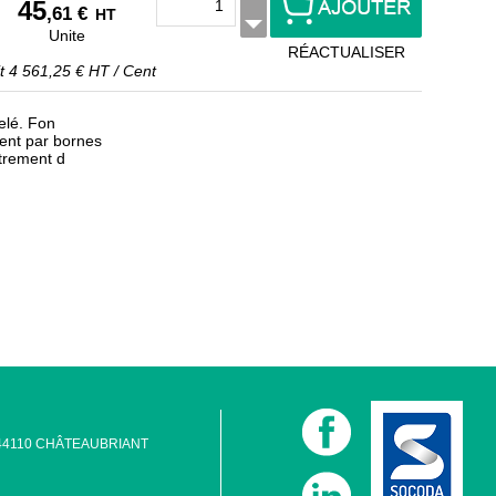
45
,61 €
HT
Unite
RÉACTUALISER
it
4 561,25 €
HT
/
Cent
kelé. Fon
ent par bornes
strement d
 - 44110 CHÂTEAUBRIANT