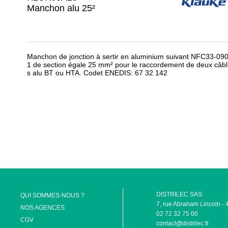
Manchon alu 25²
Manchon de jonction à sertir en aluminium suivant NFC33-090
1 de section égale 25 mm² pour le raccordement de deux câb
s alu BT ou HTA. Codet ENEDIS: 67 32 142
DISTRILEC SAS
QUI SOMMES-NOUS ?
7, rue Abraham Lincoln
NOS AGENCES
02 72 32 75 00
CGV
contact@distrilec.fr