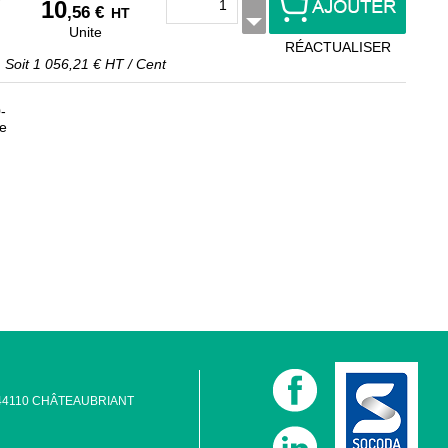
10
,56 €
HT
Unite
RÉACTUALISER
Soit
1 056,21 €
HT
/
Cent
-
le
 - 44110 CHÂTEAUBRIANT