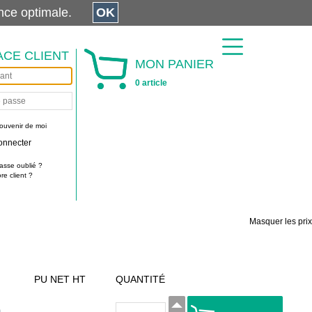
érience optimale.
OK
ACE CLIENT
MON PANIER
0 article
ouvenir de moi
onnecter
asse oublié ?
e client ?
Masquer les prix
PU NET HT
QUANTITÉ