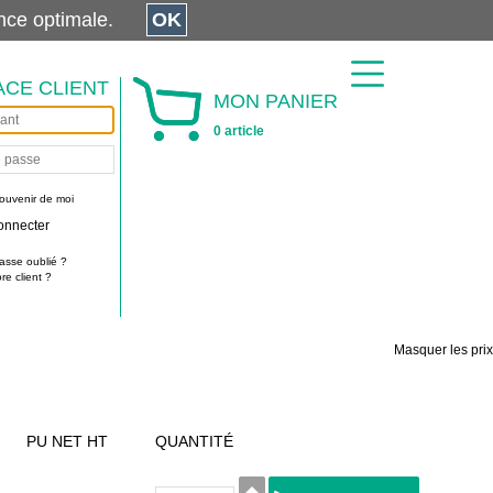
érience optimale.
OK
ACE CLIENT
MON PANIER
0 article
ouvenir de moi
onnecter
asse oublié ?
e client ?
Masquer les prix
PU NET HT
QUANTITÉ