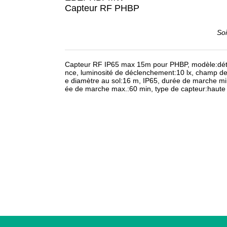
Capteur RF PHBP
So
Capteur RF IP65 max 15m pour PHBP, modèle:dét
nce, luminosité de déclenchement:10 lx, champ de
e diamètre au sol:16 m, IP65, durée de marche min
ée de marche max.:60 min, type de capteur:haute