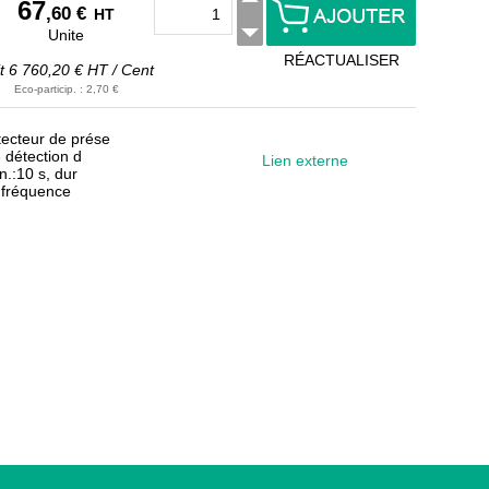
67
,60 €
HT
Unite
RÉACTUALISER
it
6 760,20 €
HT
/
Cent
Eco-particip.
:
2,70 €
ecteur de prése
 détection d
Lien externe
.:10 s, dur
 fréquence