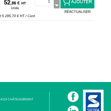
52
,86 €
HT
Unite
RÉACTUALISER
it
5 285,70 €
HT
/
Cent
 - 44110 CHÂTEAUBRIANT