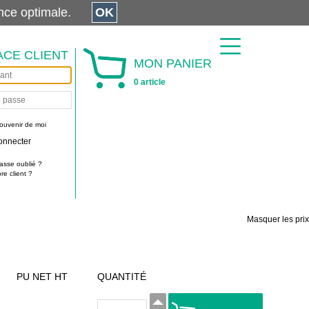
érience optimale.
OK
ACE CLIENT
MON PANIER
0 article
ouvenir de moi
onnecter
asse oublié ?
e client ?
Masquer les prix
PU NET HT
QUANTITÉ