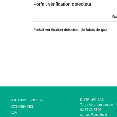
Forfait vérification détecteur
So
Forfait vérification détecteur de fuites de gaz
DISTRILEC SAS
QUI SOMMES-NOUS ?
7, rue Abraham Lincoln
NOS AGENCES
02 72 32 75 00
CGV
contact@distrilec.fr