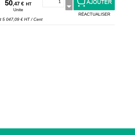
50
,47 €
HT
Unite
RÉACTUALISER
it
5 047,09 €
HT
/
Cent