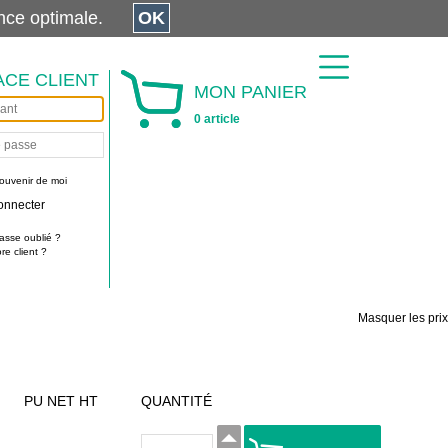
érience optimale.
OK
ACE CLIENT
MON PANIER
0 article
ouvenir de moi
onnecter
asse oublié ?
e client ?
Masquer les prix
PU NET HT
QUANTITÉ