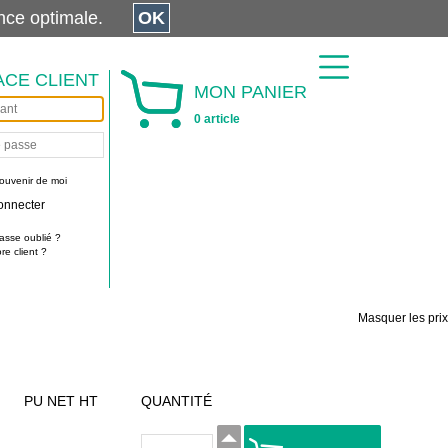
érience optimale.
OK
ACE CLIENT
MON PANIER
0 article
ouvenir de moi
onnecter
asse oublié ?
e client ?
Masquer les prix
PU NET HT
QUANTITÉ