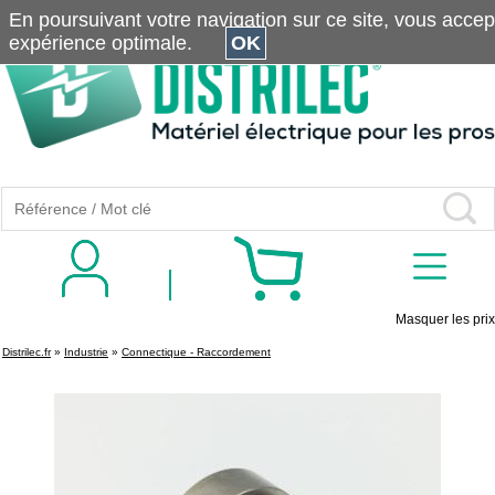
En poursuivant votre navigation sur ce site, vous accepte
expérience optimale.
OK
Masquer les prix
Distrilec.fr
»
Industrie
»
Connectique - Raccordement