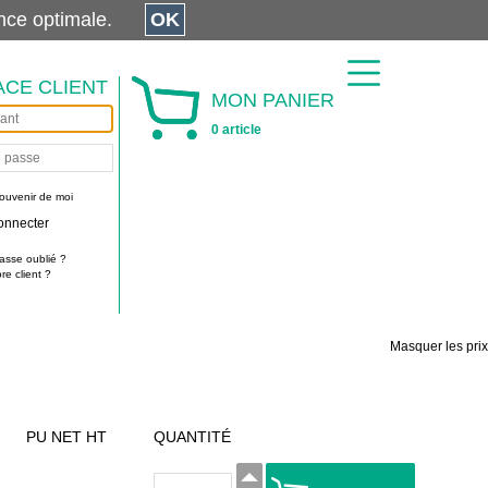
érience optimale.
OK
ACE CLIENT
MON PANIER
0 article
ouvenir de moi
onnecter
asse oublié ?
e client ?
Masquer les prix
PU NET HT
QUANTITÉ