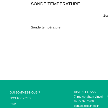
SONDE TEMPERATURE
So
Sonde température
DISTRILEC SAS
QUI SOMMES-NOUS ?
7, rue Abraham Lincoln
NOS AGENCES
02 72 32 75 00
CGV
contact@distrilec.fr