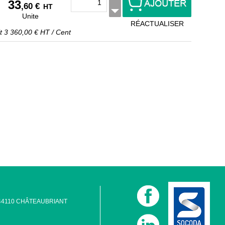
33
,60 €
HT
Unite
RÉACTUALISER
it
3 360,00 €
HT
/
Cent
 - 44110 CHÂTEAUBRIANT