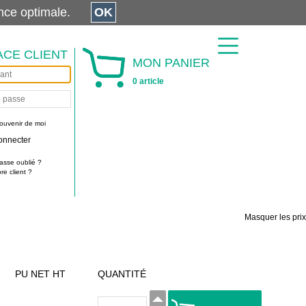
érience optimale.
OK
ACE CLIENT
MON PANIER
0 article
ouvenir de moi
onnecter
asse oublié ?
e client ?
Masquer les prix
PU NET HT
QUANTITÉ