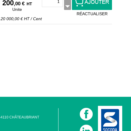
200
,00 €
HT
Unite
RÉACTUALISER
t
20 000,00 €
HT
/
Cent
 - 44110 CHÂTEAUBRIANT