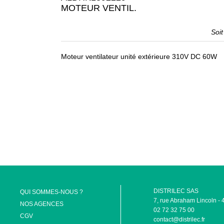
MOTEUR VENTIL.
Soi
Moteur ventilateur unité extérieure 310V DC 60W
DISTRILEC SAS
QUI SOMMES-NOUS ?
7, rue Abraham Lincoln
NOS AGENCES
02 72 32 75 00
CGV
contact@distrilec.fr