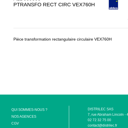
PTRANSFO RECT CIRC VEX760H
Pièce transformation rectangulaire circulaire VEX760H
DISTRILEC SAS
QUI SOMMES-NOUS ?
7, rue Abraham Lincoln
NOS AGENCES
02 72 32 75 00
CGV
contact@distrilec.fr