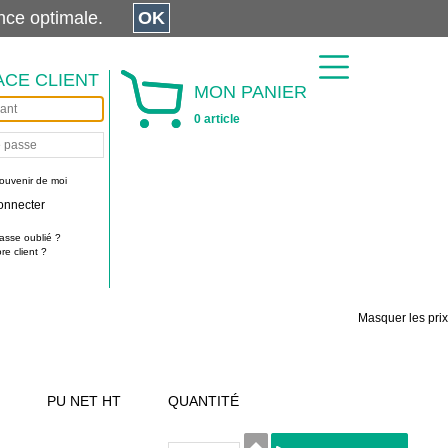
érience optimale.
OK
ACE CLIENT
MON PANIER
0 article
ouvenir de moi
onnecter
asse oublié ?
e client ?
Masquer les prix
PU NET HT
QUANTITÉ