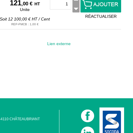
121
,00 €
HT
Unite
RÉACTUALISER
Soit
12 100,00 €
HT
/
Cent
REP-PMCB
:
1,00 €
Lien externe
 - 44110 CHÂTEAUBRIANT