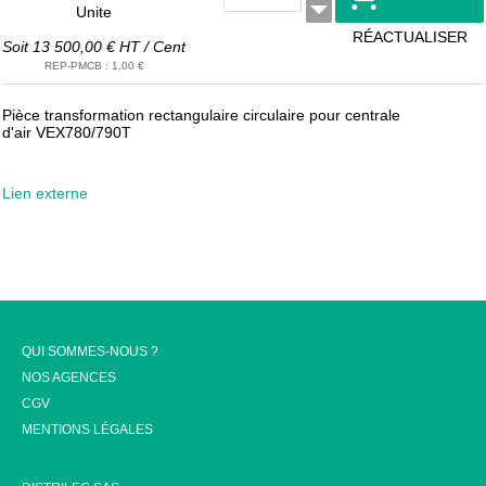
Unite
RÉACTUALISER
Soit
13 500,00 €
HT
/
Cent
REP-PMCB
:
1,00 €
Pièce transformation rectangulaire circulaire pour centrale
d'air VEX780/790T
Lien externe
QUI SOMMES-NOUS ?
NOS AGENCES
CGV
MENTIONS LÉGALES