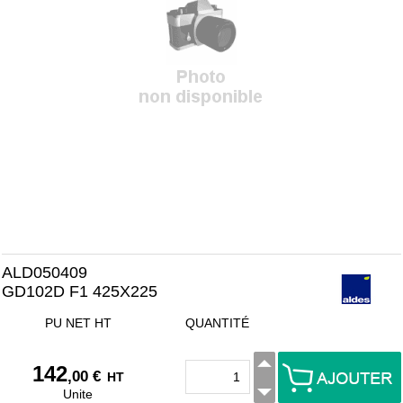
ALD050409
GD102D F1 425X225
PU NET HT
QUANTITÉ
142
,00 €
HT
Unite