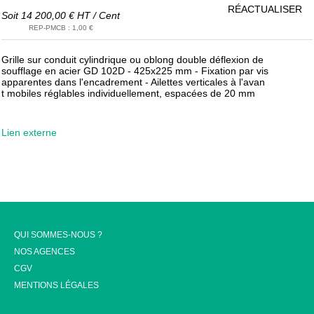
RÉACTUALISER
Soit
14 200,00 €
HT
/
Cent
REP-PMCB
:
1,00 €
Grille sur conduit cylindrique ou oblong double déflexion de
soufflage en acier GD 102D - 425x225 mm - Fixation par vis
apparentes dans l'encadrement - Ailettes verticales à l'avan
t mobiles réglables individuellement, espacées de 20 mm
Lien externe
QUI SOMMES-NOUS ?
NOS AGENCES
CGV
MENTIONS LÉGALES