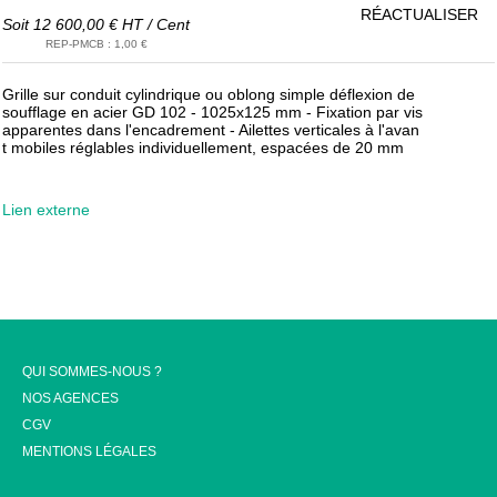
RÉACTUALISER
Soit
12 600,00 €
HT
/
Cent
REP-PMCB
:
1,00 €
Grille sur conduit cylindrique ou oblong simple déflexion de
soufflage en acier GD 102 - 1025x125 mm - Fixation par vis
apparentes dans l'encadrement - Ailettes verticales à l'avan
t mobiles réglables individuellement, espacées de 20 mm
Lien externe
QUI SOMMES-NOUS ?
NOS AGENCES
CGV
MENTIONS LÉGALES