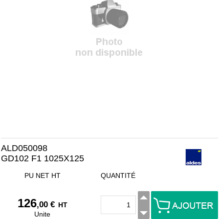
ALD050098
GD102 F1 1025X125
PU NET HT
QUANTITÉ
126
,00 €
HT
Unite