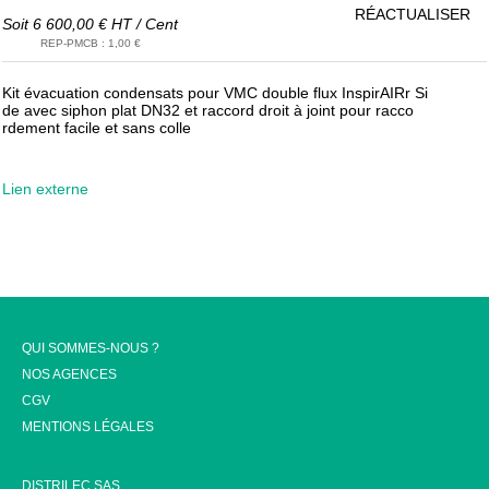
RÉACTUALISER
Soit
6 600,00 €
HT
/
Cent
REP-PMCB
:
1,00 €
Kit évacuation condensats pour VMC double flux InspirAIRr Si
de avec siphon plat DN32 et raccord droit à joint pour racco
rdement facile et sans colle
Lien externe
QUI SOMMES-NOUS ?
NOS AGENCES
CGV
MENTIONS LÉGALES
DISTRILEC SAS