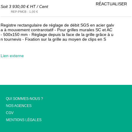
RÉACTUALISER
Soit
3 930,00 €
HT
/
Cent
REP-PMCB
:
1,00 €
Registre rectangulaire de réglage de débit SGS en acier galv
a à mouvement contrarotatif - Pour grilles murales SC et AC
- 500x150 mm - Réglage depuis la face de la grille grâce à u
n tournevis - Fixation sur la grille au moyen de clips en S
Lien externe
QUI SOMMES-NOUS ?
NOS AGENCES
CGV
MENTIONS LÉGALES