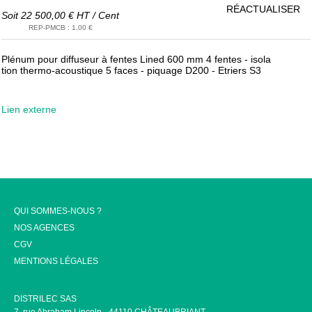
RÉACTUALISER
Soit
22 500,00 €
HT
/
Cent
REP-PMCB
:
1,00 €
Plénum pour diffuseur à fentes Lined 600 mm 4 fentes - isola
tion thermo-acoustique 5 faces - piquage D200 - Etriers S3
Lien externe
QUI SOMMES-NOUS ?
NOS AGENCES
CGV
MENTIONS LÉGALES
DISTRILEC SAS